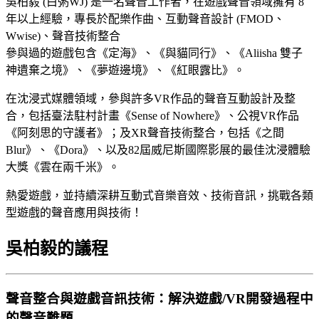
吳柏毅 (白粥WJ) 是一名聲音工作者，在遊戲聲音領域擁有 8
年以上經驗，專長於配樂作曲、互動聲音設計 (FMOD、
Wwise)、聲音技術整合
參與過的遊戲包含《定海》、《與貓同行》、《Aliisha 雙子
神遺棄之境》、《夢遊邊境》、《紅眼露比》。
在沈浸式媒體領域，參與許多VR作品的聲音互動設計及整
合，包括臺法駐村計畫《Sense of Nowhere》、公視VR作品
《阿刻思的守護者》；及XR聲音技術整合，包括《之間
Blur》、《Dora》、以及82屆威尼斯國際影展的最佳沈浸體驗
大獎《雲在兩千米》。
熱愛遊戲，並持續深耕互動式音樂音效、技術音訊，挑戰各類
型遊戲的聲音應用與技術！
吳柏毅的議程
聲音整合與遊戲音訊技術：解決遊戲/VR開發過程中
的聲音難題