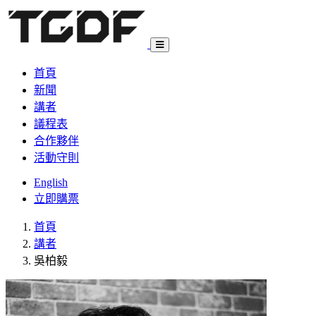
首頁
新聞
講者
議程表
合作夥伴
活動守則
English
立即購票
首頁
講者
吳柏毅